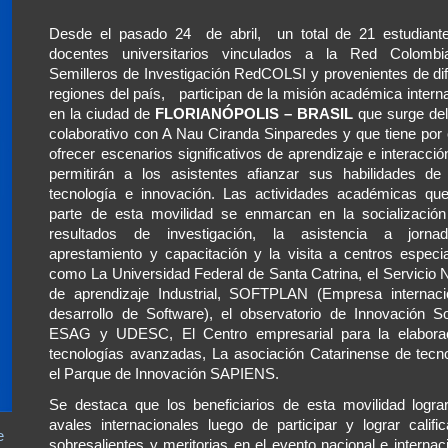
Desde el pasado 24 de
a
bril, un total de 21 estudian
docentes universitarios vinculados a la Red Colomb
Semilleros de Investigación RedCOLSI y provenientes de di
regiones del país, participan de la misión académica inter
en la ciudad de
FLORIANÓPOLIS – BRASIL
que surge del
colaborativo con A Nau Ciranda Sinparedes y que tiene por 
ofrecer escenarios significativos de aprendizaje e interacció
permitirán a los asistentes afianzar sus habilidades de 
tecnología e innovación. Las actividades académicas qu
parte de esta movilidad se enmarcan en la socialización
resultados de investigación, la asistencia a jorn
aprestamiento y capacitación y la visita a centros especi
como La Universidad Federal de Santa Catrina, el Servicio 
de aprendizaje Industrial, SOFTPLAN (Empresa internaci
desarrollo de Software), el observatorio de Innovación S
ESAG y UDESC, El Centro empresarial para la elabora
tecnologías avanzadas, La asociación Catarinense de tecn
el Parque de Innovación SAPIENS.
Se destaca que los beneficiarios de esta movilidad logra
avales internacionales luego de participar y lograr califi
e
sobresalientes y meritorias en el evento nacional e internac