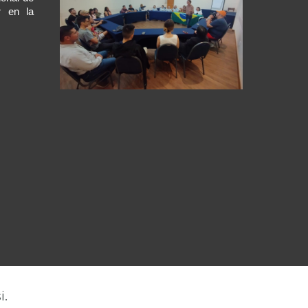
r en la
i.