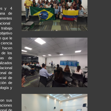
tes y 4
iana de
ferentes
nacional
 trabajo
objetivo
n que le
ciencia
e hacen
 de los
adas de
alizados
Nacional
onal de
ocial de
ción de
ología y
ron sus
caciones
ional de